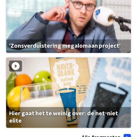
'Zonsverduistering megalomaan project'
Hier gaat het te weinig over: de net-niet
elite