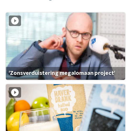
'Zonsverduistering megalomaan project'