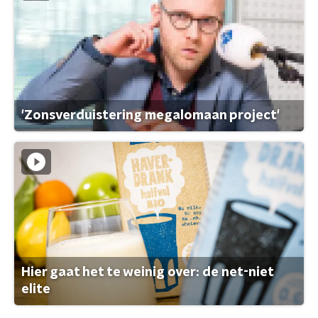
'Zonsverduistering megalomaan project'
Hier gaat het te weinig over: de net-niet
elite