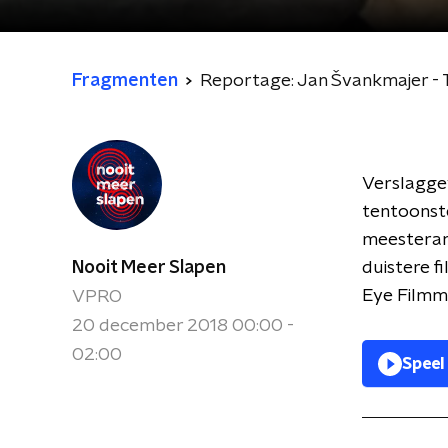
Fragmenten
Reportage: Jan Švankmajer -
Verslaggev
tentoonste
meesterani
Nooit Meer Slapen
duistere f
Eye Film
VPRO
20 december 2018 00:00 -
02:00
Speel