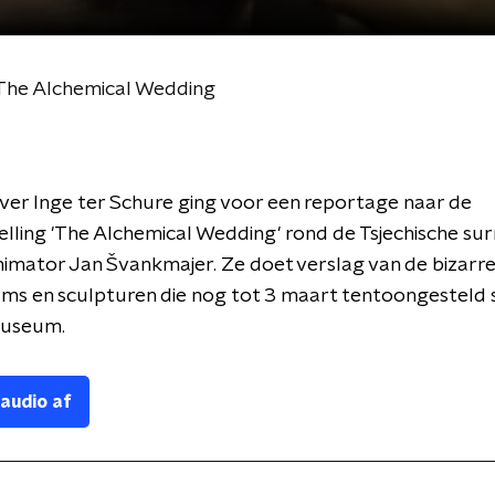
 The Alchemical Wedding
er Inge ter Schure ging voor een reportage naar de
lling 'The Alchemical Wedding' rond de Tsjechische surr
mator Jan Švankmajer. Ze doet verslag van de bizarre
ilms en sculpturen die nog tot 3 maart tentoongesteld s
museum.
 audio af