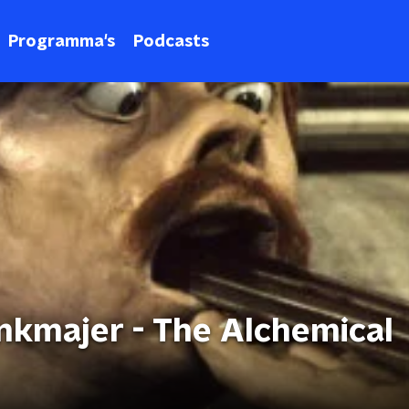
Programma's
Podcasts
nkmajer - The Alchemical