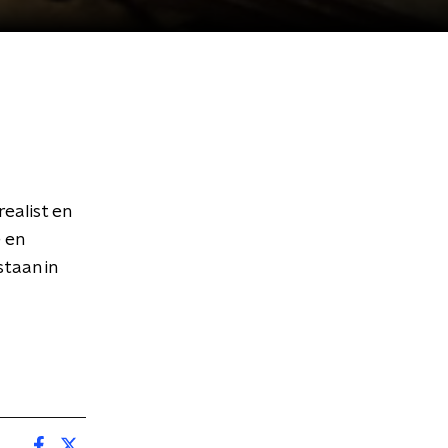
ealist en
 en
taan in