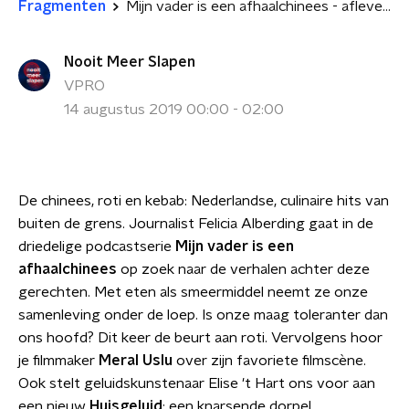
Fragmenten
Mijn vader is een afhaalchinees - aflevering 2
Nooit Meer Slapen
VPRO
14 augustus 2019 00:00 - 02:00
De chinees, roti en kebab: Nederlandse, culinaire hits van
buiten de grens. Journalist Felicia Alberding gaat in de
driedelige podcastserie
Mijn vader is een
afhaalchinees
op zoek naar de verhalen achter deze
gerechten. Met eten als smeermiddel neemt ze onze
samenleving onder de loep. Is onze maag toleranter dan
ons hoofd? Dit keer de beurt aan roti. Vervolgens hoor
je filmmaker
Meral Uslu
over zijn favoriete filmscène.
Ook stelt geluidskunstenaar Elise 't Hart ons voor aan
een nieuw
Huisgeluid
: een knarsende dorpel.