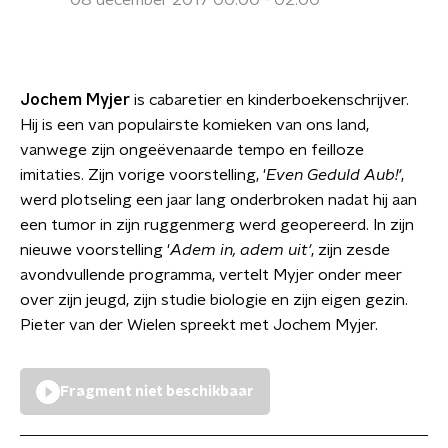
08 december 2017 00:00 - 02:00
Jochem Myjer
is cabaretier en kinderboekenschrijver.
Hij is een van populairste komieken van ons land,
vanwege zijn ongeëvenaarde tempo en feilloze
imitaties. Zijn vorige voorstelling,
'
Even Geduld Aub!'
,
werd plotseling een jaar lang onderbroken nadat hij aan
een tumor in zijn ruggenmerg werd geopereerd. In zijn
nieuwe voorstelling
'
Adem in, adem uit'
, zijn zesde
avondvullende programma, vertelt Myjer onder meer
over zijn jeugd, zijn studie biologie en zijn eigen gezin.
Pieter van der Wielen spreekt met Jochem Myjer.
Fragment niet beschikbaar