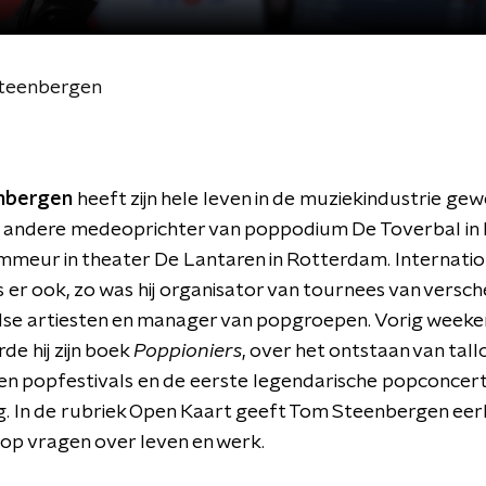
Steenbergen
nbergen
heeft zijn hele leven in de muziekindustrie gewe
 andere medeoprichter van poppodium De Toverbal in 
mmeur in theater De Lantaren in Rotterdam. Internatio
 er ook, zo was hij organisator van tournees van versc
dse artiesten en manager van popgroepen. Vorig week
de hij zijn boek
Poppioniers
, over het ontstaan van tall
n popfestivals en de eerste legendarische popconcert
ig. In de rubriek Open Kaart geeft Tom Steenbergen eerl
op vragen over leven en werk.