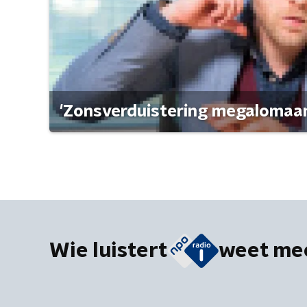
'Zonsverduistering megalomaan
Wie luistert
weet me