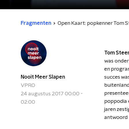
Fragmenten
Open Kaart: popkenner Tom 
Tom Stee
was onder
en progra
Nooit Meer Slapen
succes was
buitenlan
VPRO
presenteer
24 augustus 2017 00:00 -
poppodia e
02:00
jaren zest
antwoord 