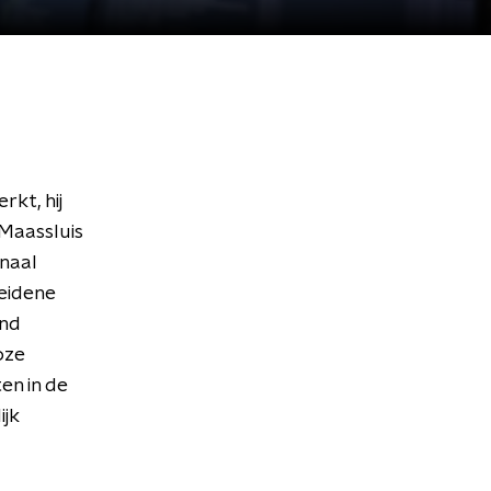
rkt, hij
Maassluis
naal
heidene
end
oze
en in de
ijk