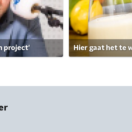
 project'
Hier gaat het te w
er