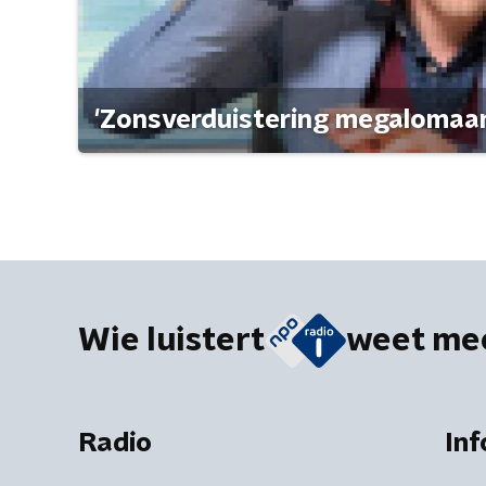
'Zonsverduistering megalomaan
Wie luistert
weet me
Radio
Inf