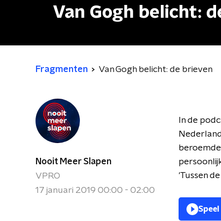
Van Gogh belicht: d
Fragmenten
Van Gogh belicht: de brieven
In de podc
Nederlands
beroemde b
Nooit Meer Slapen
persoonlij
'Tussen d
VPRO
17 januari 2019 00:00 - 02:00
Speel