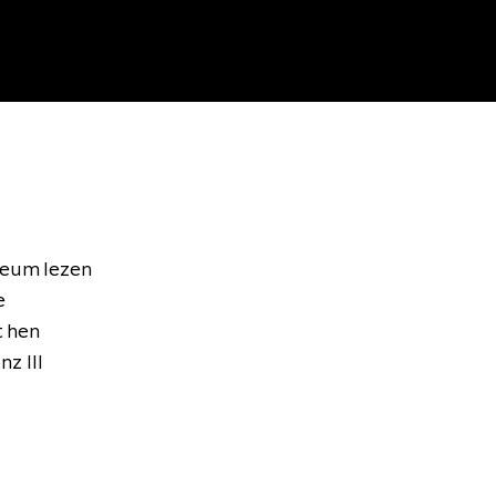
seum lezen
e
t hen
z III