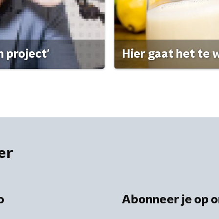
 project'
Hier gaat het te w
er
o
Abonneer je op o