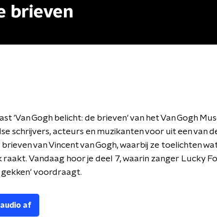
e brieven
ast 'Van Gogh belicht: de brieven' van het Van Gogh Mu
e schrijvers, acteurs en muzikanten voor uit een van d
rieven van Vincent van Gogh, waarbij ze toelichten wa
k raakt. Vandaag hoor je deel 7, waarin
zanger
Lucky Fon
e gekken'
voordraagt.
 audio af