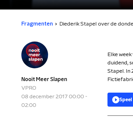
Fragmenten
Diederik Stapel over de dond
Elke week 
duidend, s
Stapel. In
Nooit Meer Slapen
Fictiefabri
VPRO
08 december 2017 00:00 -
Speel
02:00