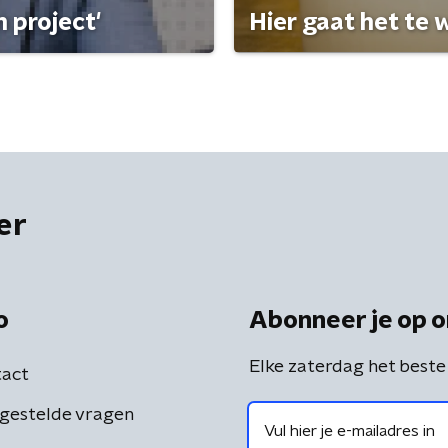
 project'
Hier gaat het te w
er
o
Abonneer je op o
Elke zaterdag het beste
act
gestelde vragen