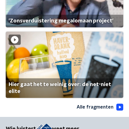
'Zonsverduistering megalomaan project'
Hier gaat het te weinig over: de net-niet
elite
Alle fragmenten
Wie luistert
weet meer