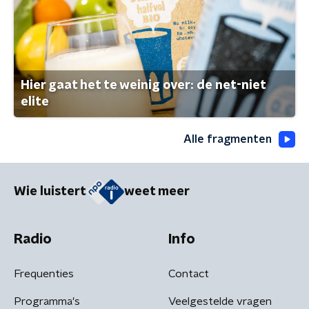
Hier gaat het te weinig over: de net-niet
elite
Alle fragmenten
Wie luistert
weet meer
Radio
Info
Frequenties
Contact
Programma's
Veelgestelde vragen