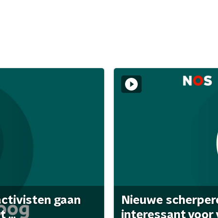
activisten gaan
Nieuwe scherpere
...
interessant voor