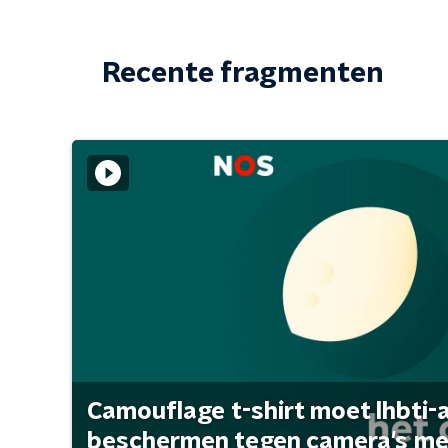
Recente fragmenten
Camouflage t-shirt moet lhbti-
beschermen tegen camera's met 