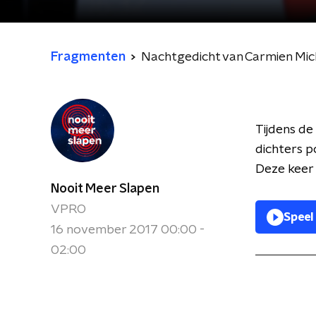
Fragmenten
Nachtgedicht van Carmien Mic
Tijdens de
dichters p
Deze keer 
Nooit Meer Slapen
VPRO
Speel
16 november 2017 00:00 -
02:00