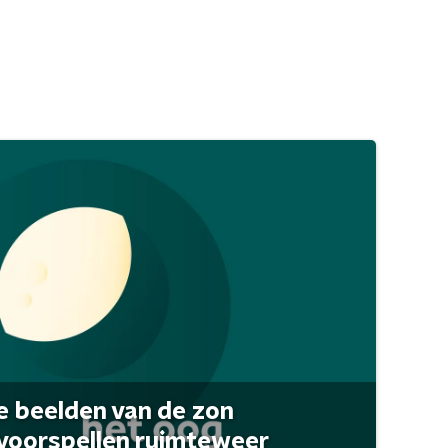
 beelden van de zon
 voorspellen ruimteweer