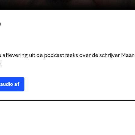
8
 aflevering uit de podcastreeks over de schrijver Maar
l.
 audio af