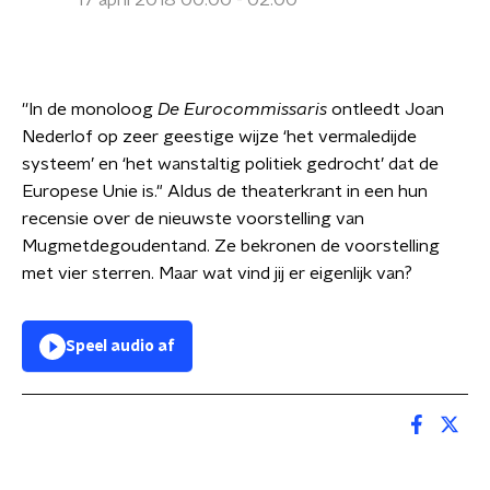
17 april 2018 00:00 - 02:00
''In de monoloog
De Eurocommissaris
ontleedt Joan
Nederlof op zeer geestige wijze ‘het vermaledijde
systeem’ en ‘het wanstaltig politiek gedrocht’ dat de
Europese Unie is." Aldus de theaterkrant in een hun
recensie over de nieuwste voorstelling van
Mugmetdegoudentand. Ze bekronen de voorstelling
met vier sterren. Maar wat vind jij er eigenlijk van?
Speel audio af