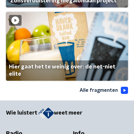
'Zonsverduistering megalomaan project'
Hier gaat het te weinig over: de net-niet
elite
Alle fragmenten
Wie luistert
weet meer
Radio
Info