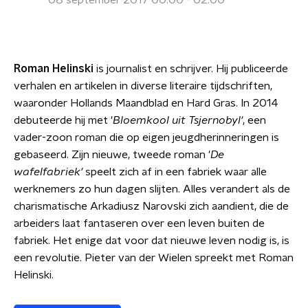
08 september 2017 00:00 - 02:00
Roman Helinski
is journalist en schrijver. Hij publiceerde
verhalen en artikelen in diverse literaire tijdschriften,
waaronder Hollands Maandblad en Hard Gras. In 2014
debuteerde hij met '
Bloemkool uit Tsjernoby
l'
, een
vader-zoon roman die op eigen jeugdherinneringen is
gebaseerd. Zijn nieuwe, tweede roman '
De
wafelfabriek'
speelt zich af in een fabriek waar alle
werknemers zo hun dagen slijten. Alles verandert als de
charismatische Arkadiusz Narovski zich aandient, die de
arbeiders laat fantaseren over een leven buiten de
fabriek. Het enige dat voor dat nieuwe leven nodig is, is
een revolutie. Pieter van der Wielen spreekt met Roman
Helinski.