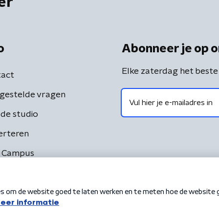
er
o
Abonneer je op o
Elke zaterdag het beste
act
gestelde vragen
de studio
erteren
 Campus