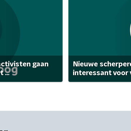
activisten gaan
Nieuwe scherpere
...
interessant voor