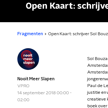
Open Kaart: schrij
Fragmenten
Open Kaart: schrijver Sol Bo
Sol Bouzam
Amsterdam 
Amsterdam
Nooit Meer Slapen
jongerenwe
Paul de Le
VPRO
justitie en
14 september 2018 00:00 -
creatieve 
02:00
boek over z