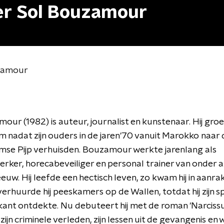
ver Sol Bouzamour
uzamour
our (1982) is auteur, journalist en kunstenaar. Hij groe
nadat zijn ouders in de jaren'70 vanuit Marokko naar 
se Pijp verhuisden. Bouzamour werkte jarenlang als
rker, horecabeveiliger en personal trainer van onder 
euw. Hij leefde een hectisch leven, zo kwam hij in aanra
 verhuurde hij peeskamers op de Wallen, totdat hij zijn sp
kant ontdekte. Nu debuteert hij met de roman 'Narcissu
ijn criminele verleden, zijn lessen uit de gevangenis en w