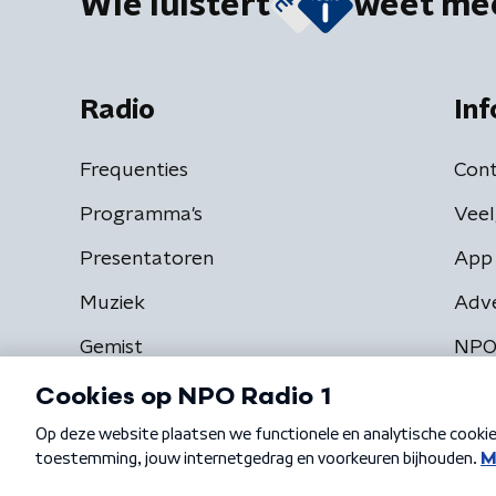
Wie luistert
weet me
Radio
Inf
Frequenties
Cont
Programma's
Veel
Presentatoren
App 
Muziek
Adv
Gemist
NPO
Algemene voorwaarden
Privacybeleid