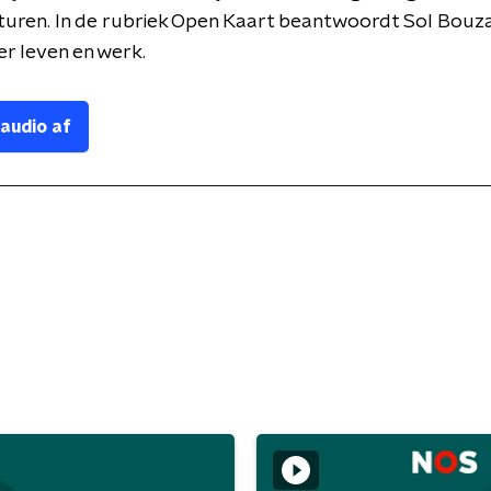
lturen. In de rubriek Open Kaart beantwoordt Sol Bou
r leven en werk.
 audio af