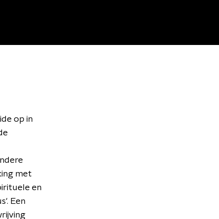
ide op in
de
andere
king met
irituele en
s'. Een
rijving