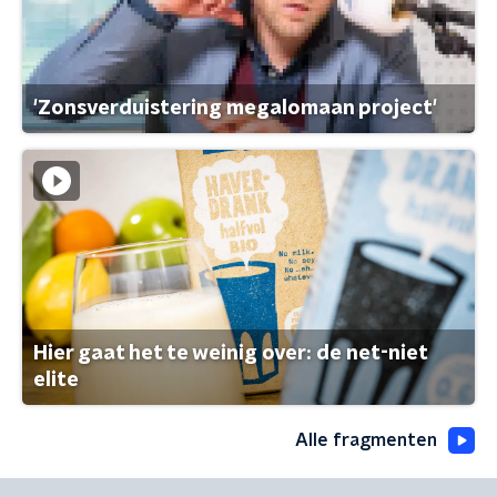
'Zonsverduistering megalomaan project'
Hier gaat het te weinig over: de net-niet
elite
Alle fragmenten