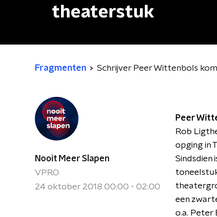
theaterstuk
Fragmenten
Schrijver Peer Wittenbols ko
Peer Witt
Rob Ligthe
opging in 
Nooit Meer Slapen
Sindsdien i
toneelstu
VPRO
theatergro
24 oktober 2018 00:00 - 02:00
een zwart
o.a. Peter