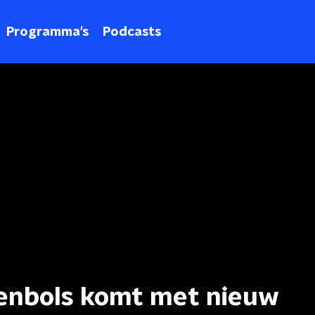
Programma's
Podcasts
tenbols komt met nieuw