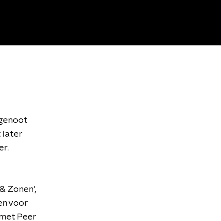
egenoot
 later
er.
& Zonen',
en voor
t met Peer