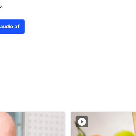
s.
 audio af