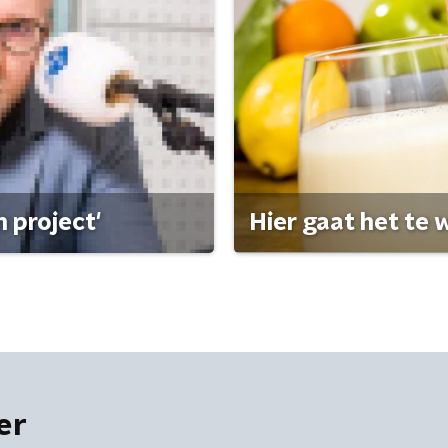
 project'
Hier gaat het te w
er