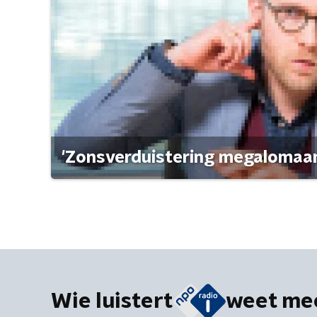
'Zonsverduistering megalomaan
Wie luistert
weet me