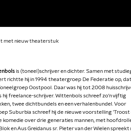
mt met nieuw theaterstuk
enbols
is (toneel)schrijver en dichter. Samen met studi
rt richtte hij in 1994 theatergroep De Federatie op, dat
Toneelgroep Oostpool. Daar was hij tot 2008 huisschrijv
s hij freelance-schrijver. Wittenbols schreef zo’n vijftig
kken, twee dichtbundels en een verhalenbundel. Voor
ep Suburbia schreef hij de nieuwe voorstelling 'Troost 
e komedie over drie generaties mannen, met hoofdroll
 Blok en Aus Greidanus sr. Pieter van der Wielen spreek