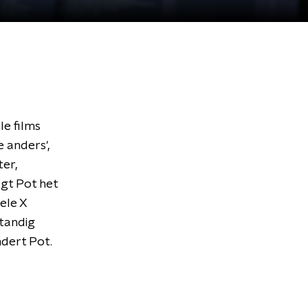
le films
 anders',
ter,
lgt Pot het
ele X
standig
ndert Pot.