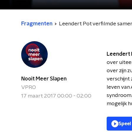
Fragmenten
Leendert Pot verfilmde same
Leendert
over uitee
over zijn 
Nooit Meer Slapen
verschijnt 
leven van 
VPRO
syndroom. 
17 maart 2017 00:00 - 02:00
mogelijk h
Speel