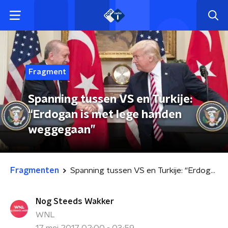
Fragment
Spanning tussen VS en Turkije:
“Erdogan is met lege handen
weggegaan”
Fragmenten
Spanning tussen VS en Turkije: “Erdogan is met lege handen weggegaan”
Nog Steeds Wakker
WNL