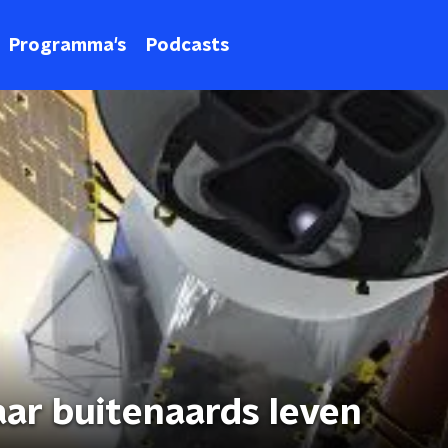
Programma's
Podcasts
aar buitenaards leven