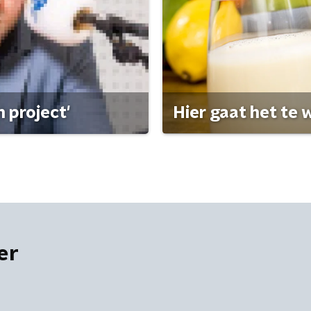
 project'
Hier gaat het te w
er