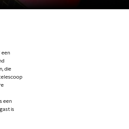
 een
nd
, die
 telescoop
re
ls een
gast is