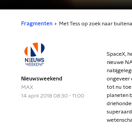
Fragmenten
Met Tess op zoek naar buiten
SpaceX, h
nieuwe NA
nabijgeleg
Nieuwsweekend
ongeveer e
tot nu toe
MAX
planeten b
14 april 2018 08:30 - 11:00
driehonder
superaarde
wetenschap