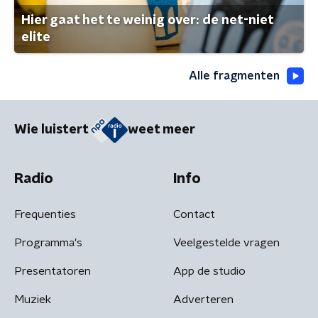
Hier gaat het te weinig over: de net-niet
elite
Alle fragmenten
Wie luistert
weet meer
Radio
Info
Frequenties
Contact
Programma's
Veelgestelde vragen
Presentatoren
App de studio
Muziek
Adverteren