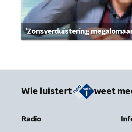
'Zonsverduistering megalomaan
Wie luistert
weet me
Radio
Inf