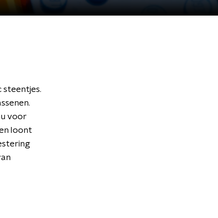
 steentjes.
assenen.
nu voor
en loont
estering
van