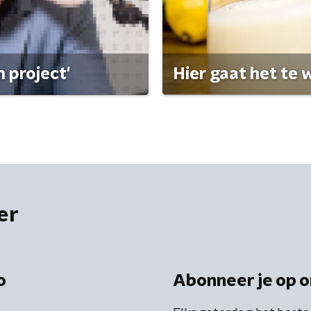
 project'
Hier gaat het te w
er
o
Abonneer je op o