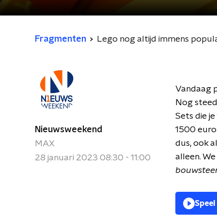
Fragmenten
Lego nog altijd immens popula
Vandaag pr
Nog steeds
Sets die j
Nieuwsweekend
1500 euro 
dus, ook a
MAX
alleen. We
28 januari 2023 08:30 - 11:00
bouwsteen
Speel