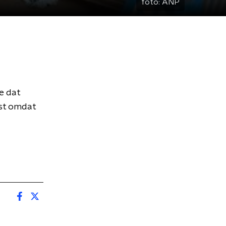
foto:
ANP
e dat
ist omdat