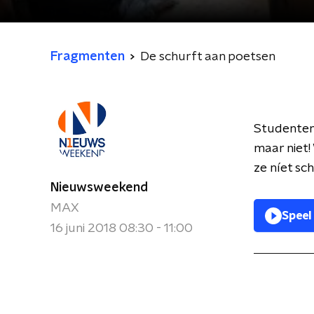
Fragmenten
De schurft aan poetsen
Studenten
maar niet!
ze níet s
Nieuwsweekend
MAX
Speel
16 juni 2018 08:30 - 11:00