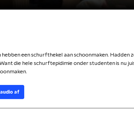
 hebben een schurfthekel aan schoonmaken. Hadden z
 Want die hele schurftepidimie onder studenten is nu ju
choonmaken.
 audio af