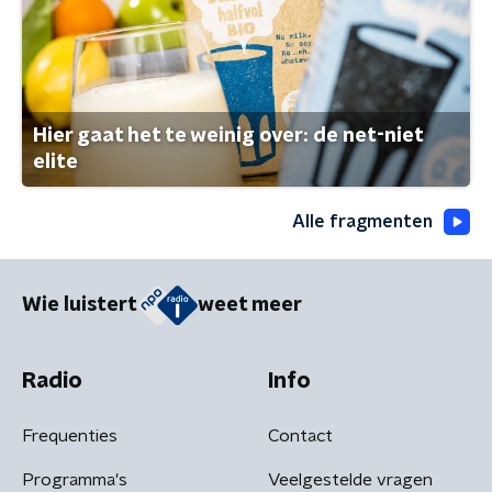
Hier gaat het te weinig over: de net-niet
elite
Alle fragmenten
Wie luistert
weet meer
Radio
Info
Frequenties
Contact
Programma's
Veelgestelde vragen