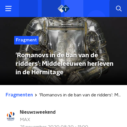
Fragment
'Romanovs in de ban van de
ridders': Middeleeuwen herleven
in de Hermitage
Fragmenten
'Romanovs in de ban van de ridders': Middeleeuwen herleven in de Hermitage
Nieuwsweekend
MAX