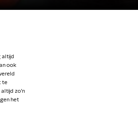
altijd
dan ook
wereld
 te
ltijd zo’n
agen het