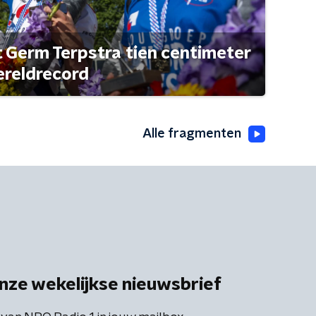
t Germ Terpstra tien centimeter
ereldrecord
Alle fragmenten
nze wekelijkse nieuwsbrief