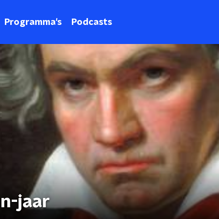
Programma's
Podcasts
n-jaar