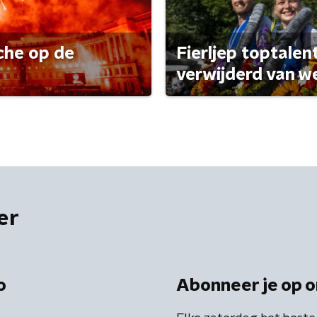
che op de
Fierljep toptalen
verwijderd van w
er
o
Abonneer je op o