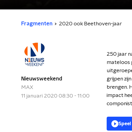
Fragmenten
2020 ook Beethoven-jaar
250 jaar n
mateloos p
uitgeroepe
Nieuwsweekend
grijpen zi
brengen. H
MAX
impact hee
11 januari 2020 08:30 - 11:00
componist
Speel