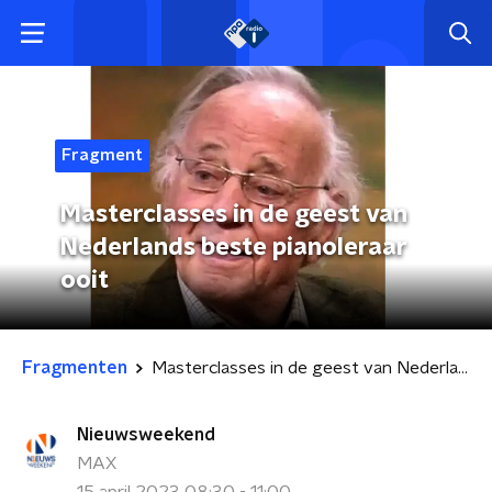
Fragment
Masterclasses in de geest van
Nederlands beste pianoleraar
ooit
Fragmenten
Masterclasses in de geest van Nederlands beste pianoleraar ooit
Nieuwsweekend
MAX