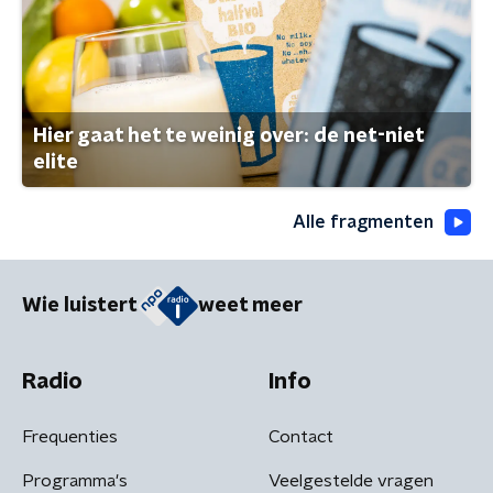
Hier gaat het te weinig over: de net-niet
elite
Alle fragmenten
Wie luistert
weet meer
Radio
Info
Frequenties
Contact
Programma's
Veelgestelde vragen