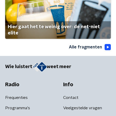
Hier gaat het te weinig over: de net-niet
elite
Alle fragmenten
Wie luistert
weet meer
Radio
Info
Frequenties
Contact
Programma's
Veelgestelde vragen