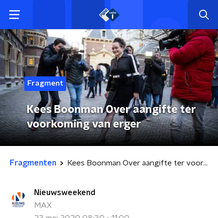
Fragment
Kees Boonman Over aangifte ter
voorkoming van erger
Fragmenten
Kees Boonman Over aangifte ter voorkoming van erger
Nieuwsweekend
MAX