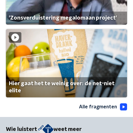
'Zonsverduistering megalomaan project'
Hier gaat het te weinig over: de net-niet
elite
Alle fragmenten
Wie luistert
weet meer