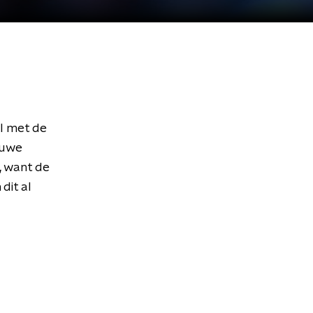
al met de
euwe
, want de
dit al