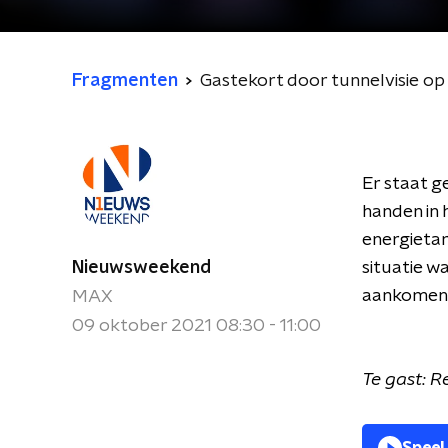
Fragmenten
Gastekort door tunnelvisie o
Er staat g
handen in
energietar
Nieuwsweekend
situatie w
aankomen.
MAX
09 oktober 2021 08:30 - 11:00
Te gast: R