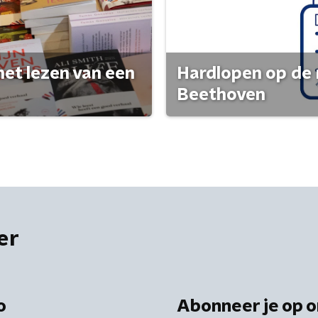
het lezen van een
Hardlopen op de 
Beethoven
er
o
Abonneer je op o