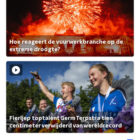
Hoe reageert de vuurwerkbranche op de
extreme droogte?
Fierljep toptalent Germ Terpstra tien
centimeter verwijderd van wereldrecord