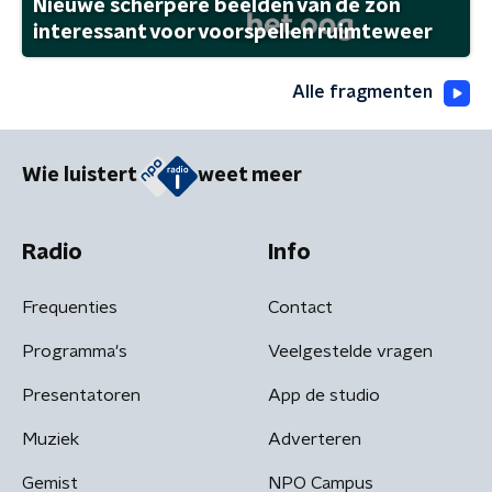
Nieuwe scherpere beelden van de zon
interessant voor voorspellen ruimteweer
Alle fragmenten
Wie luistert
weet meer
Radio
Info
Frequenties
Contact
Programma's
Veelgestelde vragen
Presentatoren
App de studio
Muziek
Adverteren
Gemist
NPO Campus