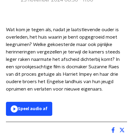
23 november 2024 08:30 - 11:00
Wat kom je tegen als, nadat je laatstlevende ouder is
overleden, het huis waarin je bent opgegroeid moet
leegruimen? Welke gekoesterde maar ook pijnlijke
herinneringen vergezellen je terwijl de kamers steeds
leger raken naarmate het afscheid dichterbij komt? In
een sprookjesachtige film is docmaker Suzanne Raes
van dit proces getuige als Harriet Impey en haar drie
oudere broers het Engelse landhuis van hun jeugd
opruimen en verlaten voor nieuwe eigenaars.
Speel audio af