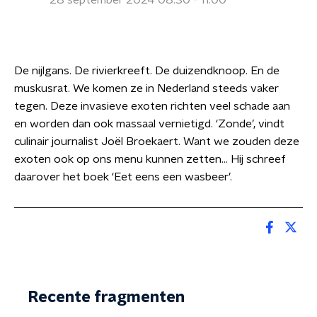
28 september 2024 08:30 - 11:00
De nijlgans. De rivierkreeft. De duizendknoop. En de
muskusrat. We komen ze in Nederland steeds vaker
tegen. Deze invasieve exoten richten veel schade aan
en worden dan ook massaal vernietigd. ‘Zonde’, vindt
culinair journalist Joël Broekaert. Want we zouden deze
exoten ook op ons menu kunnen zetten... Hij schreef
daarover het boek ‘Eet eens een wasbeer’.
Recente fragmenten