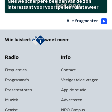
Nieuwe scherpere beelden van de zon
interessant voor voorspellen ruimteweer
Alle fragmenten
Wie luistert
weet meer
Radio
Info
Frequenties
Contact
Programma's
Veelgestelde vragen
Presentatoren
App de studio
Muziek
Adverteren
Gemist
NPO Campus