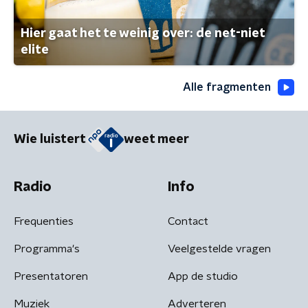
Hier gaat het te weinig over: de net-niet
elite
Alle fragmenten
Wie luistert
weet meer
Radio
Info
Frequenties
Contact
Programma's
Veelgestelde vragen
Presentatoren
App de studio
Muziek
Adverteren