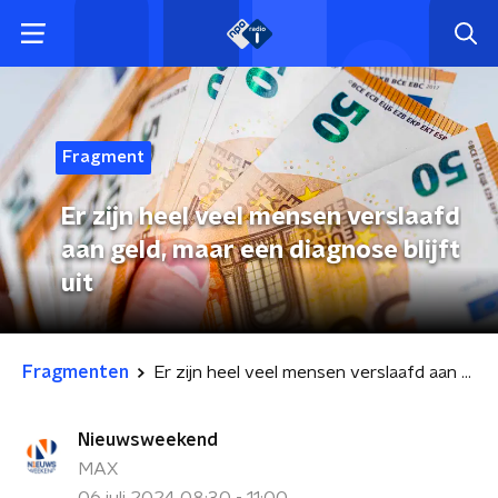
Fragment
Er zijn heel veel mensen verslaafd
aan geld, maar een diagnose blijft
uit
Fragmenten
Er zijn heel veel mensen verslaafd aan geld, maar een diagnose blijft uit
Nieuwsweekend
MAX