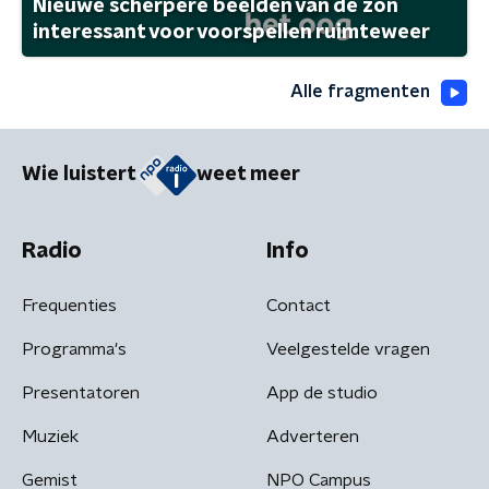
Nieuwe scherpere beelden van de zon
interessant voor voorspellen ruimteweer
Alle fragmenten
Wie luistert
weet meer
Radio
Info
Frequenties
Contact
Programma's
Veelgestelde vragen
Presentatoren
App de studio
Muziek
Adverteren
Gemist
NPO Campus