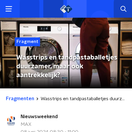
Fragment
Wasstrips en tandpastaballetjes
duurzamer, maar ook
aantrekkelijk?
Fragmenten
Wasstrips en tandpastaballetjes duurzamer, maar ook aantrekkelijk?
Nieuwsweekend
MAX