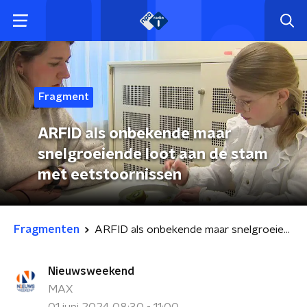
Fragment
ARFID als onbekende maar
snelgroeiende loot aan de stam
met eetstoornissen
Fragmenten
ARFID als onbekende maar snelgroeiende loot aan de stam met eetstoornissen
Nieuwsweekend
MAX