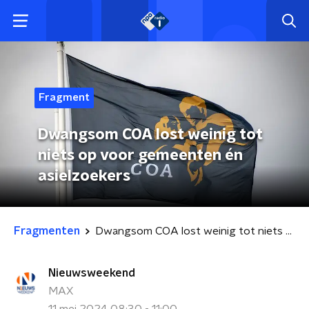
Fragment
Dwangsom COA lost weinig tot
niets op voor gemeenten én
asielzoekers
Fragmenten
Dwangsom COA lost weinig tot niets op voor gemeenten én asielzoekers
Nieuwsweekend
MAX