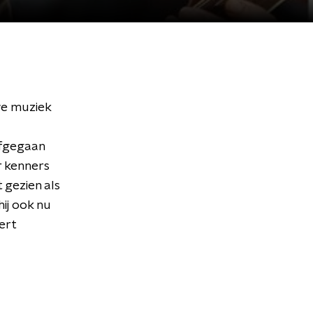
we muziek
afgegaan
r kenners
 gezien als
ij ook nu
ert