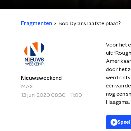
Fragmenten
Bob Dylans laatste plaat?
Voor het 
uit: ‘Roug
Amerikaan
door het z
werd ontva
Nieuwsweekend
één van de
MAX
nog een sn
13 juni 2020 08:30 - 11:00
Haagsma.
Speel