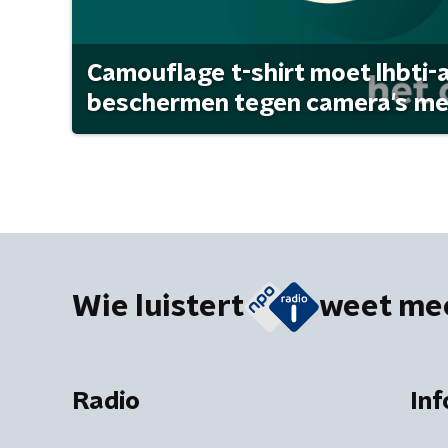
Camouflage t-shirt moet lhbti-
beschermen tegen camera's met 
Wie luistert
weet me
Radio
Inf