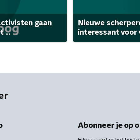
activisten gaan
Nieuwe scherpere
...
interessant voor
er
o
Abonneer je op o
Elke zaterdag het beste