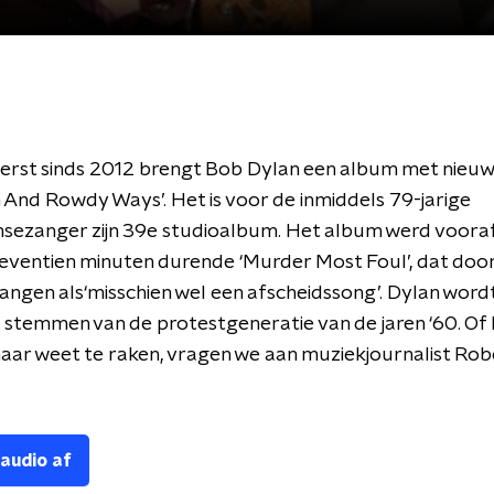
eerst sinds 2012 brengt Bob Dylan een album met nieu
h And Rowdy Ways’. Het is voor de inmiddels 79-jarige
sezanger zijn 39e studioalbum. Het album werd voor
eventien minuten durende ‘Murder Most Foul’, dat doo
ngen als‘misschien wel een afscheidssong’. Dylan wordt
 stemmen van de protestgeneratie van de jaren ‘60. Of h
aar weet te raken, vragen we aan muziekjournalist Rob
 audio af