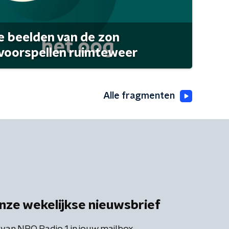
 beelden van de zon
 voorspellen ruimteweer
Alle fragmenten
nze wekelijkse nieuwsbrief
 van NPO Radio 1 in jouw mailbox