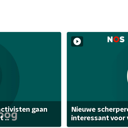
activisten gaan
Nieuwe scherpere
...
interessant voor