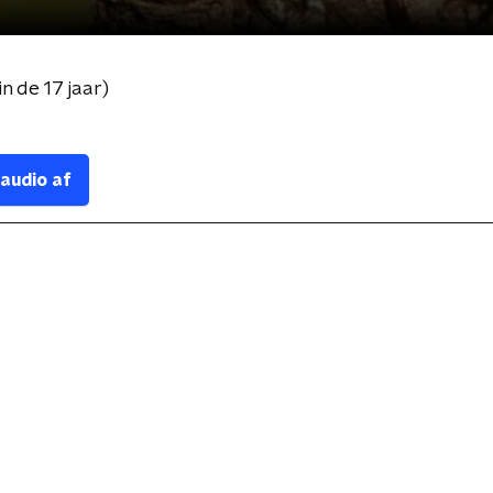
n de 17 jaar)
 audio af