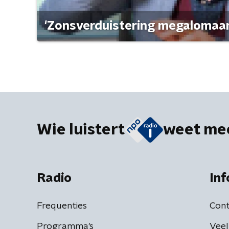
'Zonsverduistering megalomaan
Wie luistert
weet me
Radio
Inf
Frequenties
Cont
Programma's
Veel