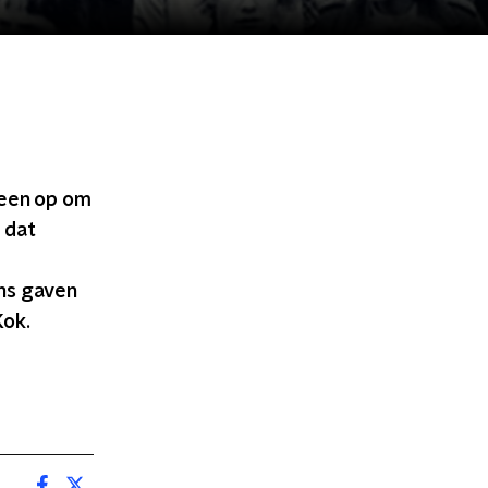
reen op om
 dat
ns gaven
Kok.