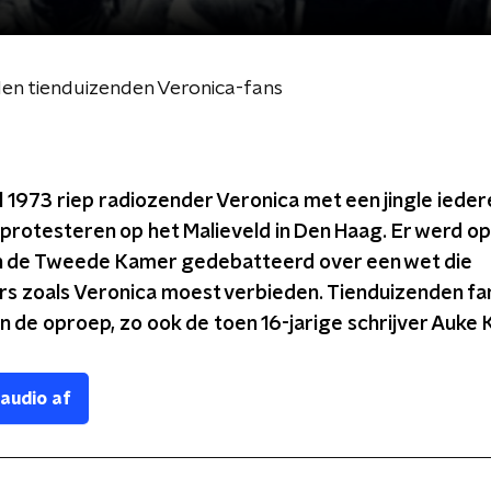
en tienduizenden Veronica-fans
l 1973 riep radiozender Veronica met een jingle iede
protesteren op het Malieveld in Den Haag. Er werd op
 de Tweede Kamer gedebatteerd over een wet die
s zoals Veronica moest verbieden. Tienduizenden fa
 de oproep, zo ook de toen 16-jarige schrijver Auke 
 audio af