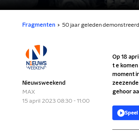
Fragmenten
50 jaar geleden demonstreerd
Op 18 apri
t e komen 
moment in
Nieuwsweekend
zeezender
gehoor aan
MAX
15 april 2023 08:30 - 11:00
Speel