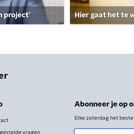
 project'
Hier gaat het te w
er
o
Abonneer je op o
Elke zaterdag het beste
act
gestelde vragen