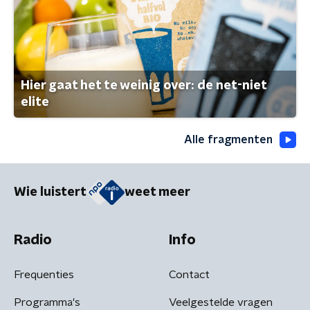
Hier gaat het te weinig over: de net-niet
elite
Alle fragmenten
Wie luistert
weet meer
Radio
Info
Frequenties
Contact
Programma's
Veelgestelde vragen