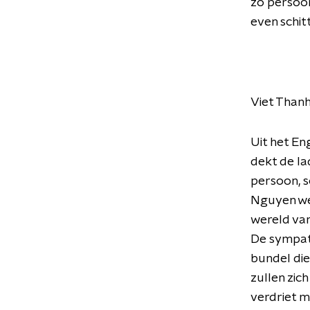
zo persoon
even schi
Viet Than
Uit het En
dekt de la
persoon, s
Nguyen wer
wereld van
De sympath
bundel die 
zullen zic
verdriet m