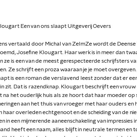
lougart Een van ons slaapt Uitgeverij Oevers
ens vertaald door Michal van ZelmZe wordt de Deense V
emd, Josefine Klougart. Haar werk is in meer dan twa
n ze is een van de meest gerespecteerde schrijfsters va
. Ze schrijft een proza waaraan je je moet overgeven
aapt is een roman die verslavend leest zonder dat er een
 in zit. Dat is razendknap. Klougart beschrijft een vrouw 
 na het ouderlijk huis als ze hoort dat haar moeder op
nneringen aan het thuis van vroeger met haar ouders en 
n haar overleden echtgenoot en de scheiding van de n
en in een mijmerende aaneenschakeling van impressies i
and heeft een naam, alles blijft in neutrale termen en to