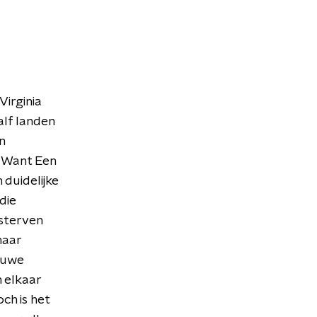
irginia
alf landen
n
. Want Een
 duidelijke
die
 sterven
haar
ieuwe
n elkaar
ch is het