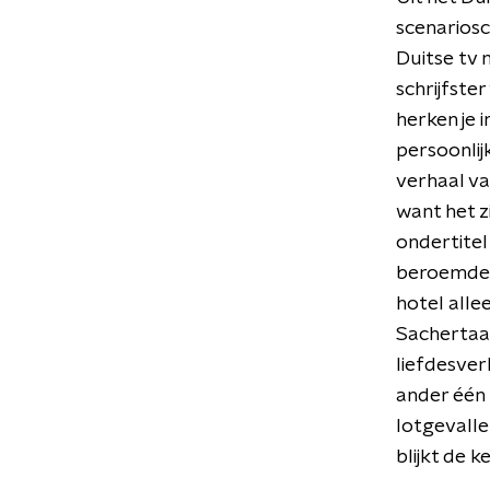
scenariosc
Duitse tv 
schrijfste
herken je 
persoonlij
verhaal va
want het zi
ondertitel
beroemde 
hotel alle
Sachertaa
liefdesver
ander één 
lotgevalle
blijkt de k