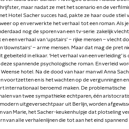
hrijfster, maar nadat ze met het scenario en de verfilm
met Hotel Sacher succes had, pakte ze haar oude stiel 
r weer op en verwerkte het verhaal tot een roman. Als je
inderdaad nog de sporen van een tv-serie: zakelijk vlech
k en een verhaal van ‘upstairs’ – rijke mensen – vlecht d
n ‘downstairs’ – arme mensen. Maar dat mag de pret n
t gebeiteld in elkaar. ‘Het verhaal van een verleiding’ is
 deze spannende psychologische roman. En verleid word
Weense hotel. Na de dood van haar man wil Anna Sach
en voortzetten en is het wachten op de vergunningen en
rt internationaal beroemd maken. De problematische
halen van twee sympathieke echtparen, één aristocrati
modern uitgeversechtpaar uit Berlijn, worden afgewis
n van Marie, het Sacher-keukenhulpje dat plotseling verd
ern van alle verhalenlijnen die tot aan het eind spannend 