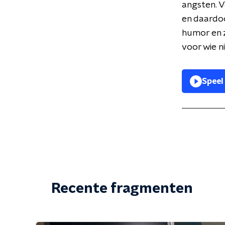
angsten. V
en daardoor
humor en z
voor wie n
Speel
Recente fragmenten