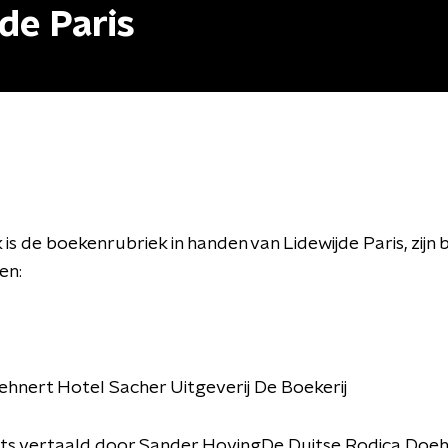
de Paris
is de boekenrubriek in handen van Lidewijde Paris, zijn
en:
hnert Hotel Sacher Uitgeverij De Boekerij
its vertaald door Sander HovingDe Duitse Rodica Doeh