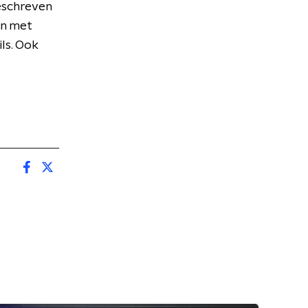
eschreven
en met
ls. Ook