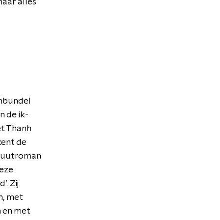
maar alles
enbundel
n de ik-
et Thanh
kent de
debuutroman
deze
. Zij
n, met
n en met