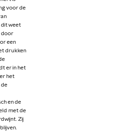
ing voor de
van
 dit weet
t door
oor een
iet drukken
 de
t er in het
er het
 de
sch en de
seld met de
wijnt. Zij
blijven.