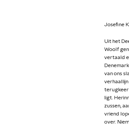
Josefine K
Uit het De
Woolf geno
vertaald e
Denemarken
van ons sl
verhaallijn
terugkeert
ligt. Heri
zussen, aa
vriend lop
over. Niem