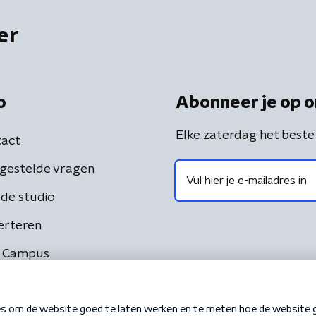
er
o
Abonneer je op o
Elke zaterdag het beste
act
gestelde vragen
de studio
erteren
 Campus