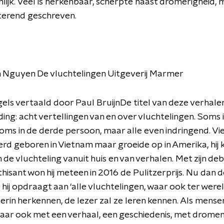
lijk. Veel is herkenbaar, scherpte naast dromerigheid, 
tterend geschreven.
h Nguyen De vluchtelingen Uitgeverij Marmer
gels vertaald door Paul BruijnDe titel van deze verhal
ding: acht vertellingen van en over vluchtelingen. Soms i
oms in de derde persoon, maar alle even indringend. Vi
d geboren in Vietnam maar groeide op in Amerika, hij 
 de vluchteling vanuit huis en van verhalen. Met zijn 
isant won hij meteen in 2016 de Pulitzerprijs. Nu dan 
hij opdraagt aan ‘alle vluchtelingen, waar ook ter wereld’
h erin herkennen, de lezer zal ze leren kennen. Als mense
aar ook met een verhaal, een geschiedenis, met drome