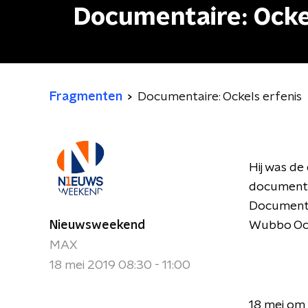
Documentaire: Ocke
Fragmenten
Documentaire: Ockels erfenis
Hij was de
documenta
Document
Nieuwsweekend
Wubbo Ock
MAX
18 mei 2019 08:30 - 11:00
18 mei om 