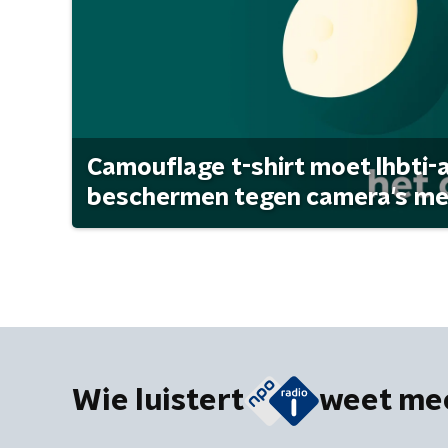
Camouflage t-shirt moet lhbti-
beschermen tegen camera's met 
Wie luistert
weet me