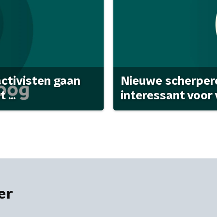
activisten gaan
Nieuwe scherpere
...
interessant voor
er