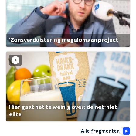
'Zonsverduistering megalomaan project'
Hier gaat het te weinig over: de net-niet
elite
Alle fragmenten