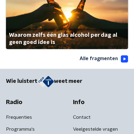
Waarom zelfs één glas alcohol per dag al
geen goed idee is
Alle fragmenten
Wie luistert
weet meer
Radio
Info
Frequenties
Contact
Programma's
Veelgestelde vragen