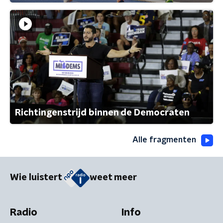
Richtingenstrijd binnen de Democraten
Alle fragmenten
Wie luistert
weet meer
Radio
Info